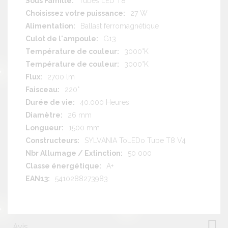
Tubes LED T8
27 W
Ballast ferromagnétique
G13
3000°K
3000°K
2700 lm
220°
40.000 Heures
26 mm
1500 mm
SYLVANIA ToLEDo Tube T8 V4
50 000
A+
5410288273983
Avis