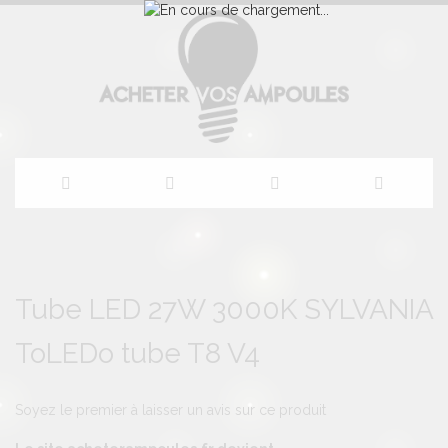
Allez
au
Skip
Skip
to
to
Tube LED 27W 3000K SYLVANIA
contenu
the
the
end
beginning
ToLEDo tube T8 V4
of
of
the
the
images
images
gallery
gallery
Soyez le premier à laisser un avis sur ce produit