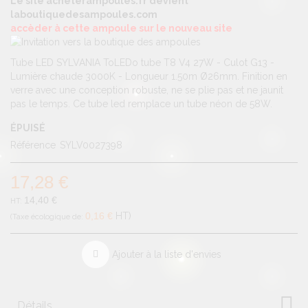
Le site acheterampoules.fr devient
laboutiquedesampoules.com
accèder à cette ampoule sur le nouveau site
Tube LED SYLVANIA ToLEDo tube T8 V4 27W - Culot G13 -
Lumière chaude 3000K - Longueur 1.50m Ø26mm. Finition en
verre avec une conception robuste, ne se plie pas et ne jaunit
pas le temps. Ce tube led remplace un tube néon de 58W.
ÉPUISÉ
Référence
SYLV0027398
17,28 €
14,40 €
0,16 €
HT
Ajouter à la liste d'envies
Détails