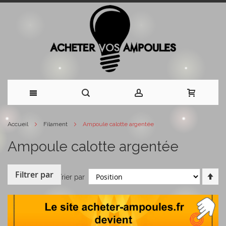
Allez
Accueil
Filament
Ampoule calotte argentée
au
Ampoule calotte argentée
contenu
Filtrer par
Pa
Trier par
or
dé