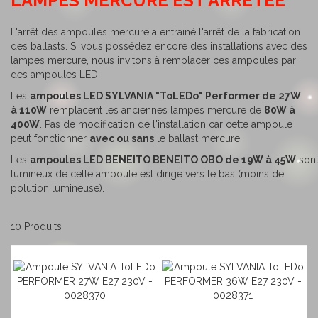
LAMPES MERCURE EST ARRETEE
L'arrêt des ampoules mercure a entrainé l'arrêt de la fabrication
des ballasts. Si vous possédez encore des installations avec des
lampes mercure, nous invitons à remplacer ces ampoules par
des ampoules LED.
Les
ampoules LED SYLVANIA "ToLEDo" Performer de 27W
à 110W
remplacent les anciennes lampes mercure de
80W à
400W
. Pas de modification de l'installation car cette ampoule
peut fonctionner
avec ou sans
le ballast mercure.
Les
ampoules LED BENEITO BENEITO OBO de 19W à 45W
sont
lumineux de cette ampoule est dirigé vers le bas (moins de
polution lumineuse).
10
Produits