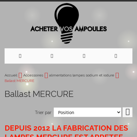
Allez
Accueil
Accessoires
alimentations lampes sodium et iodure
Ballast MERCURE
au
Ballast MERCURE
contenu
Par
Trier par
ord
déc
DEPUIS 2012 LA FABRICATION DES