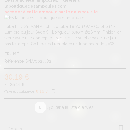
Le site acheterampoules.fr devient
laboutiquedesampoules.com
accèder à cette ampoule sur le nouveau site
Tube LED SYLVANIA ToLEDo tube T8 V4 12W - Culot G13 -
Lumière du jour 6500K - Longueur 0.90m Ø26mm. Finition en
verre avec une conception robuste, ne se plie pas et ne jaunit
pas le temps. Ce tube led remplace un tube néon de 30W.
ÉPUISÉ
Référence
SYLV0027782
30,19 €
25,16 €
0,16 €
HT
Ajouter à la liste d'envies
Détails