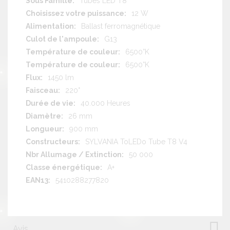
Tubes LED T8
12 W
Ballast ferromagnétique
G13
6500°K
6500°K
1450 lm
220°
40.000 Heures
26 mm
900 mm
SYLVANIA ToLEDo Tube T8 V4
50 000
A+
5410288277820
Avis