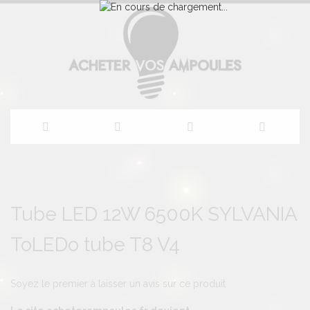
Allez
au
Skip
Skip
to
to
Tube LED 12W 6500K SYLVANIA
contenu
the
the
end
beginning
ToLEDo tube T8 V4
of
of
the
the
images
images
gallery
gallery
Soyez le premier à laisser un avis sur ce produit