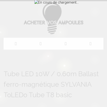
Allez
au
Skip
Skip
to
to
Tube LED 10W / 0.60m Ballast
contenu
the
the
end
beginning
ferro-magnétique SYLVANIA
of
of
the
the
images
images
ToLEDo Tube T8 basic
gallery
gallery