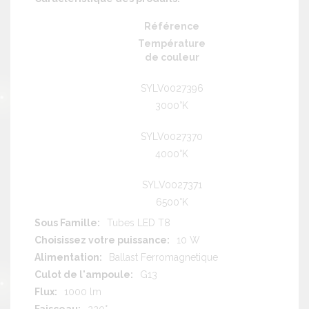
Référence
Température
de couleur
SYLV0027396
3000°K
SYLV0027370
4000°K
SYLV0027371
6500°K
Tubes LED T8
10 W
Ballast Ferromagnetique
G13
1000 lm
220°