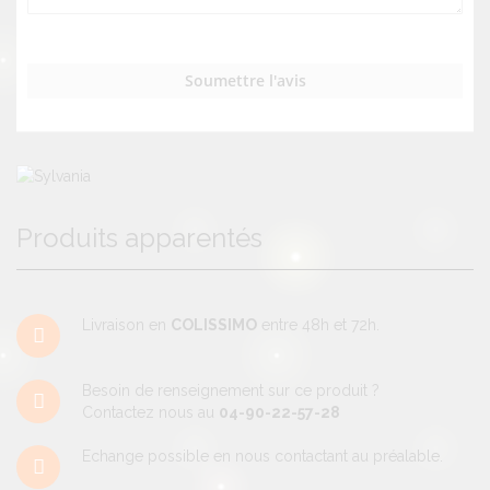
Soumettre l'avis
Produits apparentés
Livraison en
COLISSIMO
entre 48h et 72h.
Besoin de renseignement sur ce produit ?
Contactez nous au
04-90-22-57-28
Echange possible en nous contactant au préalable.