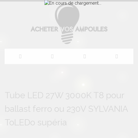
Allez
au
Skip
Skip
to
to
Tube LED 27W 3000K T8 pour
contenu
the
the
end
beginning
ballast ferro ou 230V SYLVANIA
of
of
the
the
images
images
ToLEDo supéria
gallery
gallery