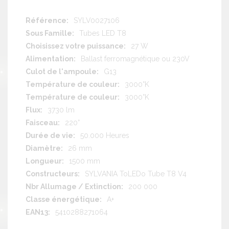
Plus
SYLV0027106
d'information
Tubes LED T8
27 W
Ballast ferromagnétique ou 230V
G13
3000°K
3000°K
3730 lm
220°
50.000 Heures
26 mm
1500 mm
SYLVANIA ToLEDo Tube T8 V4
200 000
A+
5410288271064