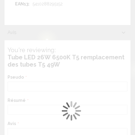
5410288295152
Avis
You're reviewing:
Tube LED 26W 6500K T5 remplacement
des tubes T5 49W
Pseudo
Résumé
Avis