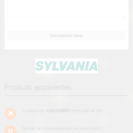
Soumettre l'avis
Produits apparentés
Livraison en
COLISSIMO
entre 48h et 72h.
Besoin de renseignement sur ce produit ?