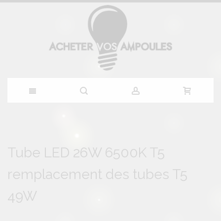
Allez
au
Skip
Skip
to
to
Tube LED 26W 6500K T5
contenu
the
the
end
beginning
remplacement des tubes T5
of
of
the
the
images
images
49W
gallery
gallery