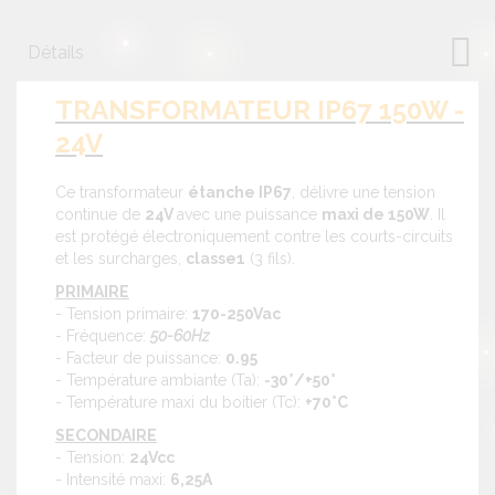
Détails
TRANSFORMATEUR IP67 150W -
24V
Ce transformateur
étanche IP67
, délivre une tension
continue de
24V
avec une puissance
maxi de 150W
. Il
est protégé électroniquement contre les courts-circuits
et les surcharges,
classe1
(3 fils).
PRIMAIRE
- Tension primaire:
170-250Vac
- Fréquence:
50-60Hz
- Facteur de puissance:
0.95
- Température ambiante (Ta):
-30°/+50°
- Température maxi du boitier (Tc):
+70°C
SECONDAIRE
- Tension:
24Vcc
- Intensité maxi:
6,25A