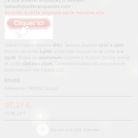
Le site acheterampoules.fr devient
laboutiquedesampoules.com
accèder à cette ampoule sur le nouveau site
Transformateur étanche
IP67.
Tension d'entrée
170V à 250V
,
tension de sortie
24Vdc
(polarisée), puissance de sortie
0 à
150W
. Boitier en
aluminium
(244mm x 71,2mm 35mm), entrée
et sortie
câblées 20cm
. Ce transformateur est idéal pour le
branchement des rubans LED.
ÉPUISÉ
Référence
TRANSFO24150
97,37 €
81,14 €
Ajouter à la liste d'envies