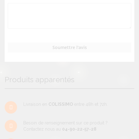
Soumettre l'avis
Produits apparentés
Livraison en
COLISSIMO
entre 48h et 72h.
Besoin de renseignement sur ce produit ?
Contactez nous au
04-90-22-57-28