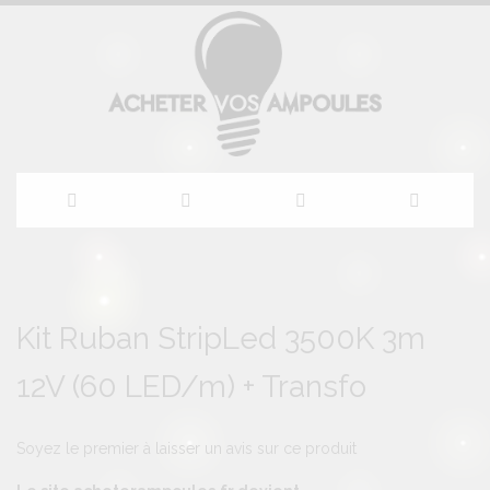
Allez
au
Skip
Skip
to
to
Kit Ruban StripLed 3500K 3m
contenu
the
the
end
beginning
12V (60 LED/m) + Transfo
of
of
the
the
images
images
gallery
gallery
Soyez le premier à laisser un avis sur ce produit