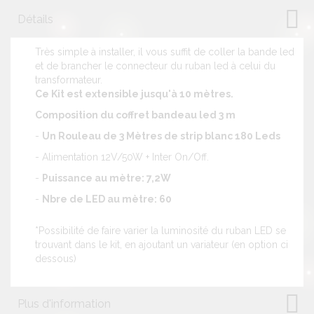
Détails
Très simple à installer, il vous suffit de coller la bande led
et de brancher le connecteur du ruban led à celui du
transformateur.
Ce Kit est extensible jusqu'à 10 mètres.
Composition du coffret bandeau led 3 m
-
Un Rouleau de 3 Mètres de strip blanc 180 Leds
- Alimentation 12V/50W + Inter On/Off.
-
Puissance au mètre:
7,2W
-
Nbre de LED au mètre:
60
*Possibilité de faire varier la luminosité du ruban LED se
trouvant dans le kit, en ajoutant un variateur (en option ci
dessous)
Plus d'information