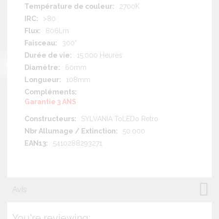
2700K
>80
806Lm
300°
15.000 Heures
60mm
108mm
Garantie 3 ANS
SYLVANIA ToLEDo Retro
50.000
5410288293271
Avis
You're reviewing: