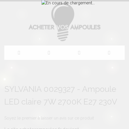
Allez
au
Skip
Skip
to
to
SYLVANIA 0029327 - Ampoule
contenu
the
the
end
beginning
LED claire 7W 2700K E27 230V
of
of
the
the
images
images
gallery
gallery
Soyez le premier à laisser un avis sur ce produit