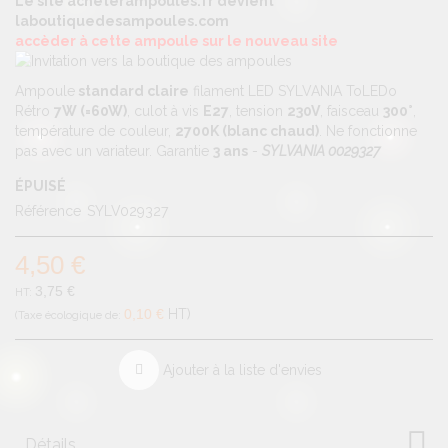
Le site acheterampoules.fr devient
laboutiquedesampoules.com
accèder à cette ampoule sur le nouveau site
Ampoule
standard claire
filament LED SYLVANIA ToLEDo
Rétro
7W (=60W)
, culot à vis
E27
, tension
230V
, faisceau
300°
,
température de couleur,
2700K (blanc chaud)
. Ne fonctionne
pas avec un variateur. Garantie
3 ans
-
SYLVANIA 0029327
ÉPUISÉ
Référence
SYLV029327
4,50 €
3,75 €
0,10 €
HT
Ajouter à la liste d'envies
Détails