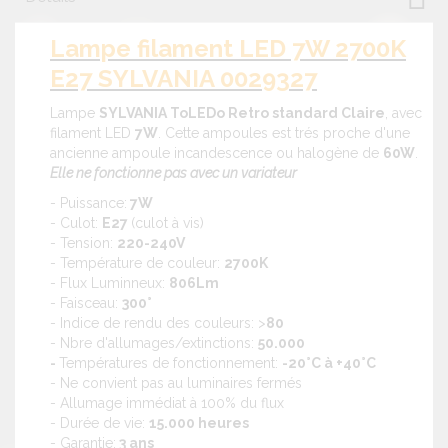
Lampe filament LED 7W 2700K
E27 SYLVANIA 0029327
Lampe
SYLVANIA ToLEDo Retro standard Claire
, avec
filament LED
7W
. Cette ampoules est trés proche d'une
ancienne ampoule incandescence ou halogène de
60W
.
Elle ne fonctionne pas avec un variateur
- Puissance:
7W
- Culot:
E27
(culot à vis)
- Tension:
220-240V
- Température de couleur:
2700K
- Flux Luminneux:
806Lm
- Faisceau:
300°
- Indice de rendu des couleurs: >
80
- Nbre d'allumages/extinctions:
50.000
-
Températures de fonctionnement:
-20°C à +40°C
- Ne convient pas au luminaires fermés
- Allumage immédiat à 100% du flux
- Durée de vie:
15.000 heures
- Garantie:
3 ans