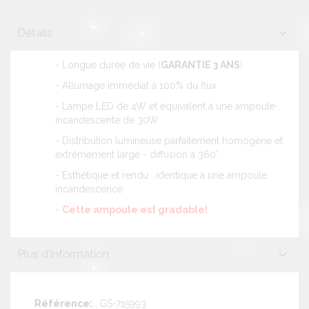
Détails
- Longue durée de vie (
GARANTIE 3 ANS
)
- Allumage immédiat à 100% du flux
- Lampe LED de 4W et équivalent à une ampoule
incandescente de 30W
- Distribution lumineuse parfaitement homogène et
extrêmement large - diffusion à 360°
- Esthétique et rendu : identique à une ampoule
incandescence
-
Cette ampoule est gradable!
Plus d'information
Plus
GS-715993