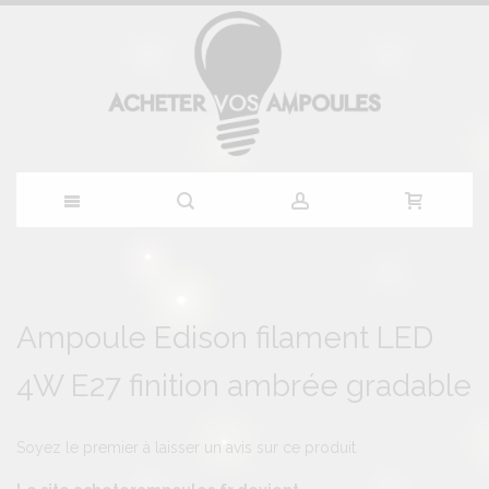
Allez
au
Skip
Skip
to
to
Ampoule Edison filament LED
contenu
the
the
end
beginning
4W E27 finition ambrée gradable
of
of
the
the
images
images
gallery
gallery
Soyez le premier à laisser un avis sur ce produit