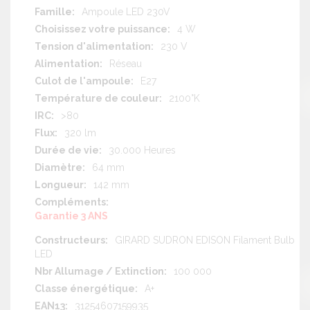
d'information
Ampoule LED 230V
4 W
230 V
Réseau
E27
2100°K
>80
320 lm
30.000 Heures
64 mm
142 mm
Garantie 3 ANS
GIRARD SUDRON EDISON Filament Bulb
LED
100 000
A+
31254607159935