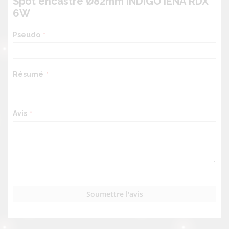
Spot encastré Ø82mm INDIGO IENA RDX
6W
Pseudo
Résumé
Avis
Soumettre l'avis