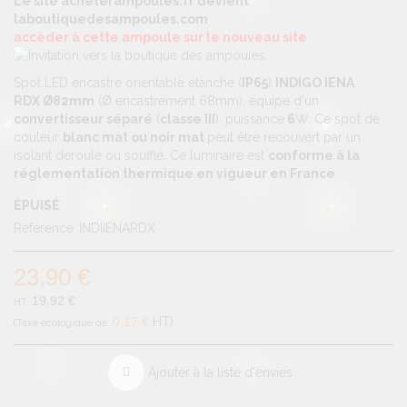
Le site acheterampoules.fr devient
laboutiquedesampoules.com
accèder à cette ampoule sur le nouveau site
Spot LED encastré orientable étanche (
IP65
)
INDIGO IENA
RDX
Ø82mm
(Ø encastrement 68mm), équipé d'un
convertisseur séparé
(
classe III
), puissance
6
W. Ce spot de
couleur
blanc mat ou noir mat
peut être recouvert par un
isolant déroulé ou soufflé. Ce luminaire est
conforme à la
réglementation thermique en vigueur en France
.
ÉPUISÉ
Référence
INDIIENARDX
23,90 €
19,92 €
0,17 €
HT
Ajouter à la liste d'envies