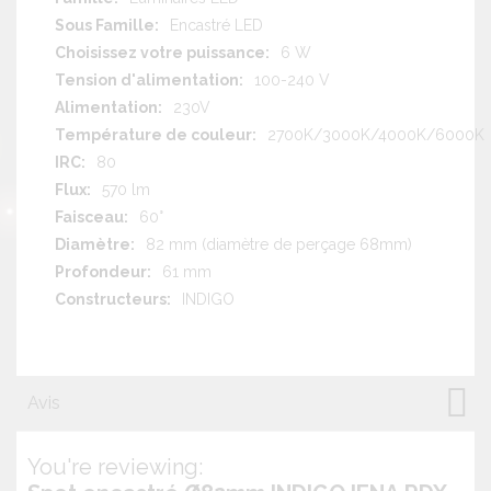
Encastré LED
6 W
100-240 V
230V
2700K/3000K/4000K/6000K
80
570 lm
60°
82 mm (diamètre de perçage 68mm)
61 mm
INDIGO
Avis
You're reviewing: