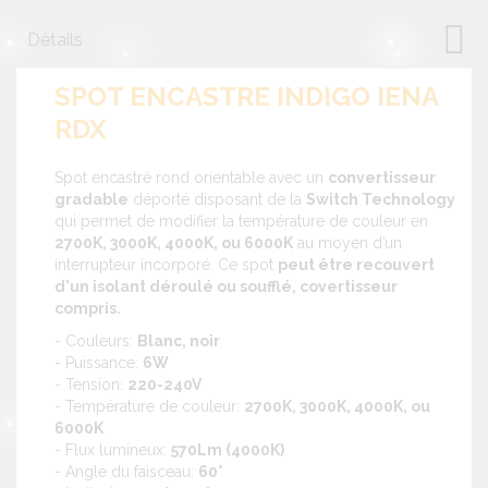
Détails
SPOT ENCASTRE INDIGO IENA
RDX
Spot encastré rond orientable avec un
convertisseur
gradable
déporté disposant de la
Switch Technology
qui permet de modifier la température de couleur en
2700K, 3000K, 4000K, ou 6000K
au moyen d’un
interrupteur incorporé. Ce spot
peut être recouvert
d'un isolant déroulé ou soufflé, covertisseur
compris.
- Couleurs:
Blanc, noir
- Puissance:
6W
- Tension:
220-240V
- Température de couleur:
2700K, 3000K, 4000K, ou
6000K
- Flux lumineux:
570Lm (4000K)
- Angle du faisceau:
60°