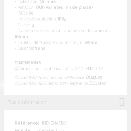
- Inclinaison:
30° maxi
- Variation:
OUI (Variateur fin de phase)
- IRC: >
80
- Indice de protection:
IP65
- Classe:
3
- Diamètre de percement pour insérer le luminaire:
68mm
- Hauteur de faux-plafond minimum:
65mm
- Garantie:
3 ans
DIMENSIONS
INDIGO IENA RDX noir mat - Référence
DO43105
INDIGO IENA RDX Blanc mat - Référence
DO43130
Plus d'information
Plus
INDIIENARDX
d'information
Luminaires LED