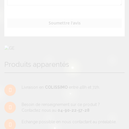
Soumettre l'avis
Produits apparentés
Livraison en
COLISSIMO
entre 48h et 72h.
Besoin de renseignement sur ce produit ?
Contactez nous au
04-90-22-57-28
Echange possible en nous contactant au préalable.