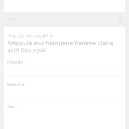
Avis
You're reviewing:
Ampoule éco halogène flamme claire
42W B22 230V
Pseudo
Résumé
Avis