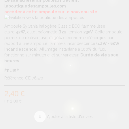
Le site acheterampoules.fr devient
laboutiquedesampoules.com
accèder à cette ampoule sur le nouveau site
Ampoule Sylvania halogène Classic ECO flamme lisse
claire
42W
, culot baïonnette
B22
, tension
230V
. Cette ampoule
permet de réaliser jusqu'à 30% d'économie d'énergies par
rapport à une ampoule flamme à incandescence (
42W = 60W
incandescence
). Allumage instantané à 100% du flux,
fonctionne sur minuterie, et sur variateur.
Durée de vie 2000
heures
.
ÉPUISÉ
Référence
GE-76570
2,40 €
2,00 €
Ajouter à la liste d'envies