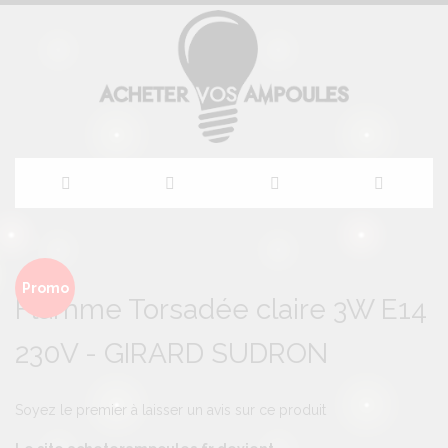
Allez
au
Skip
Skip
to
to
Promo
Flamme Torsadée claire 3W E14
contenu
the
the
end
beginning
230V - GIRARD SUDRON
of
of
the
the
images
images
gallery
gallery
Soyez le premier à laisser un avis sur ce produit