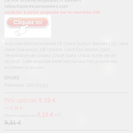
Le site acheterampoules.fr devient
laboutiquedesampoules.com
accèder à cette ampoule sur le nouveau site
Ampoule flamme torsadée F6 Girard Sudron, filament LED, verre
claire. Puissances 3W (300lm), Culot E14, tension 230V,
Température de couleur 2700K blanc chaud, durée de vie
25.000h. Cette ampoule émet une lumière très proche des
anciennes ampoules.
ÉPUISÉ
Référence
GISU713193
Prix spécial
6,19 €
5,16 €
0,16 €
HT
9,31 €