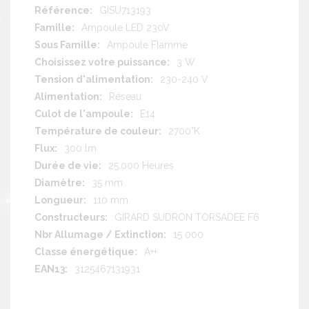
Plus
GISU713193
d'information
Ampoule LED 230V
Ampoule Flamme
3 W
230-240 V
Réseau
E14
2700°K
300 lm
25.000 Heures
35 mm
110 mm
GIRARD SUDRON TORSADEE F6
15 000
A++
3125467131931