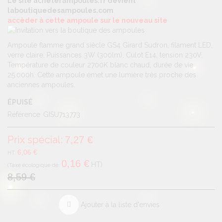
Le site acheterampoules.fr devient
laboutiquedesampoules.com
accèder à cette ampoule sur le nouveau site
Ampoule flamme grand siècle GS4 Girard Sudron, filament LED,
verre claire. Puissances 3W (300lm), Culot E14, tension 230V,
Température de couleur 2700K blanc chaud, durée de vie
25.000h. Cette ampoule émet une lumière très proche des
anciennes ampoules.
ÉPUISÉ
Référence
GISU713773
Prix spécial
7,27 €
6,06 €
0,16 €
HT
8,59 €
Ajouter à la liste d'envies