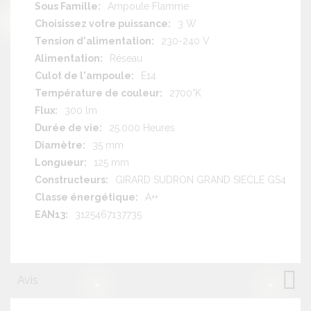
Ampoule Flamme
3 W
230-240 V
Réseau
E14
2700°K
300 lm
25.000 Heures
35 mm
125 mm
GIRARD SUDRON GRAND SIECLE GS4
A++
3125467137735
Avis