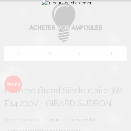
Allez
au
Skip
Skip
to
to
Promo
Flamme Grand Siècle claire 3W
contenu
the
the
end
beginning
E14 230V - GIRARD SUDRON
of
of
the
the
images
images
gallery
gallery
Soyez le premier à laisser un avis sur ce produit