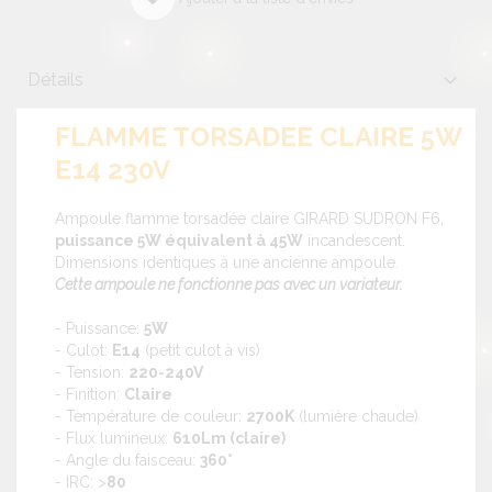
Détails
FLAMME TORSADEE CLAIRE 5W
E14 230V
Ampoule flamme torsadée claire GIRARD SUDRON F6,
puissance 5W équivalent à 45W
incandescent.
Dimensions identiques à une ancienne ampoule.
Cette ampoule ne fonctionne pas avec un variateur.
- Puissance:
5W
- Culot:
E14
(petit culot à vis)
- Tension:
220-240V
- Finition:
Claire
- Température de couleur:
2700K
(lumière chaude)
- Flux lumineux:
610Lm (claire)
- Angle du faisceau:
360°
- IRC: >
80