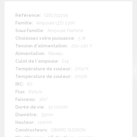
Plus
GISU713209
d'information
Ampoule LED 230V
Ampoule Flamme
5 W
220-240 V
Réseau
E14
2700°K
2700K
80
610Lm
360°
30.0000h
35mm
110mm
GIRARD SUDRON