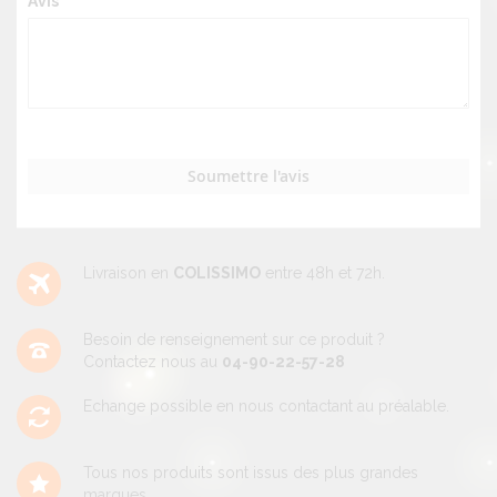
Avis
Soumettre l'avis
Livraison en
COLISSIMO
entre 48h et 72h.
Besoin de renseignement sur ce produit ?
Contactez nous au
04-90-22-57-28
Echange possible en nous contactant au préalable.
Tous nos produits sont issus des plus grandes
marques.