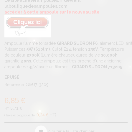
Le site acheterampoules.fr devient
laboutiquedesampoules.com
accèder à cette ampoule sur le nouveau site
Ampoule flamme torsadée
GIRARD SUDRON F6
, filament LED, fin
Puissances
5W (610lm)
, Culot
E14
, tension
230V
, Température
de couleur
2700K
(Lumière chaude), durée de vie
30.000h
,
garantie
3 ans
. Cette ampoule est très proche d'une ancienne
ampoule de 45W avec un filament.
GIRARD SUDRON 713209
ÉPUISÉ
Référence
GISU713209
6,85 €
5,71 €
0,24 €
HT
Ajouter à la liste d'envies