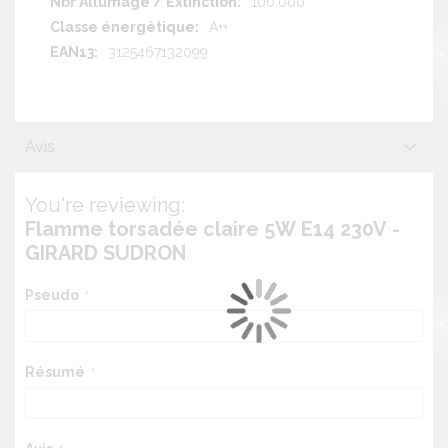
100.000
A++
3125467132099
Avis
You're reviewing:
Flamme torsadée claire 5W E14 230V -
GIRARD SUDRON
Pseudo
Résumé