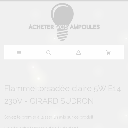
Allez
au
Skip
Skip
to
to
Flamme torsadée claire 5W E14
contenu
the
the
end
beginning
230V - GIRARD SUDRON
of
of
the
the
images
images
gallery
gallery
Soyez le premier à laisser un avis sur ce produit