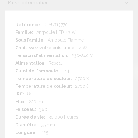
Plus d'information
Plus
GISU713770
d'information
Ampoule LED 230V
Ampoule Flamme
2 W
230-240 V
Réseau
E14
2700°K
2700K
80
220Lm
360°
30.000 Heures
35 mm
125 mm