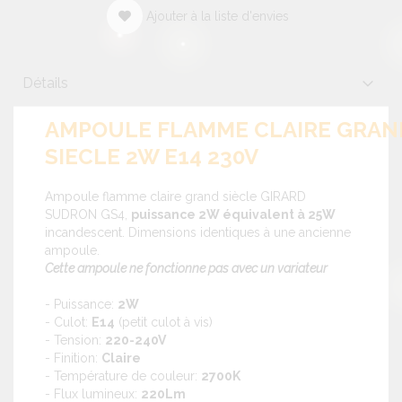
Ajouter à la liste d'envies
Détails
AMPOULE FLAMME CLAIRE GRAN
SIECLE 2W E14 230V
Ampoule flamme claire grand siècle GIRARD
SUDRON GS4,
puissance 2W équivalent à 25W
incandescent. Dimensions identiques à une ancienne
ampoule.
Cette ampoule ne fonctionne pas avec un variateur
- Puissance:
2W
- Culot:
E14
(petit culot à vis)
- Tension:
220-240V
- Finition:
Claire
- Température de couleur:
2700K
- Flux lumineux:
220Lm