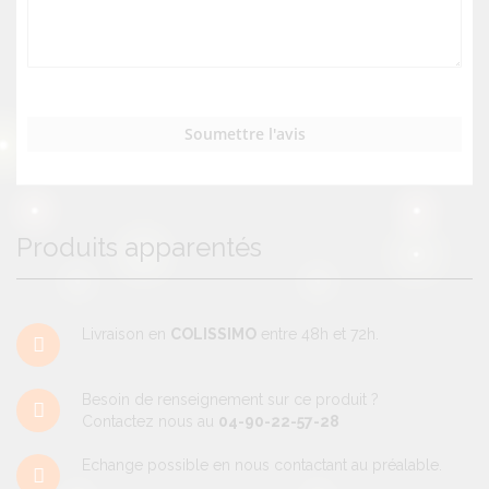
Soumettre l'avis
Produits apparentés
Livraison en
COLISSIMO
entre 48h et 72h.
Besoin de renseignement sur ce produit ?
Contactez nous au
04-90-22-57-28
Echange possible en nous contactant au préalable.