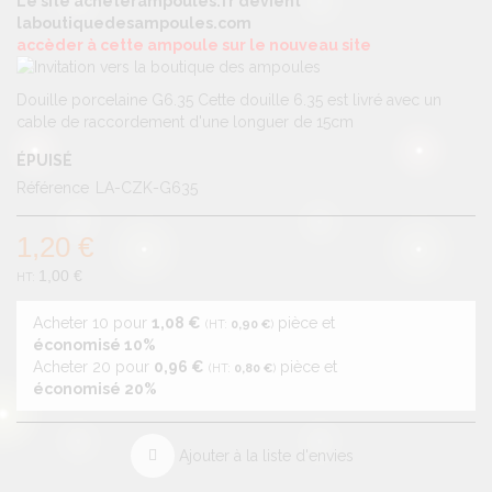
Le site acheterampoules.fr devient
laboutiquedesampoules.com
accèder à cette ampoule sur le nouveau site
Douille porcelaine G6.35
Cette douille 6.35 est livré avec un
cable de raccordement d'une longuer de 15cm
ÉPUISÉ
Référence
LA-CZK-G635
1,20 €
1,00 €
Acheter 10 pour
1,08 €
pièce et
0,90 €
économisé
10
%
Acheter 20 pour
0,96 €
pièce et
0,80 €
économisé
20
%
Ajouter à la liste d'envies