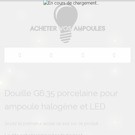
Allez
au
Skip
Skip
to
to
Douille G6.35 porcelaine pour
contenu
the
the
end
beginning
ampoule halogène et LED
of
of
the
the
images
images
gallery
gallery
Soyez le premier à laisser un avis sur ce produit