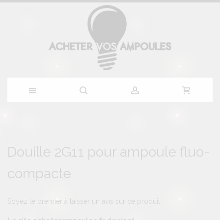
Allez
au
Skip
Skip
to
to
Douille 2G11 pour ampoule fluo-
contenu
the
the
end
beginning
compacte
of
of
the
the
images
images
gallery
gallery
Soyez le premier à laisser un avis sur ce produit