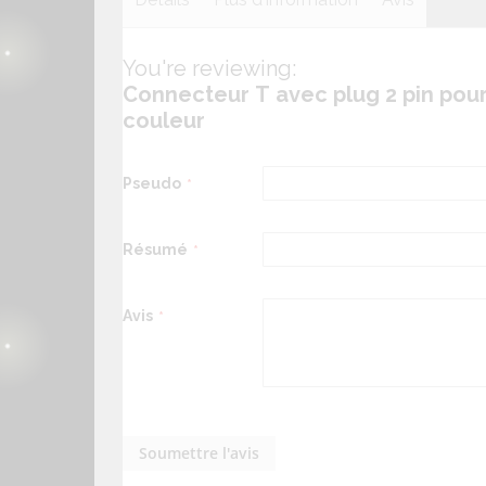
Connecteur en T compatible avec les coffret sui
You're reviewing:
Plus
Référence
DEC/TLED
- DEC/SWK1M
Connecteur T avec plug 2 pin pou
d'information
couleur
- DEC/SWK2M
Famille
Accessoire
- DEC/SWK3M
Constructeurs
LUMIHOME DEC/TLED
Pseudo
- DEC/SWK30L
EAN13
8425234321233
- DEC/SBCK-30L
Résumé
- DEC/SBCK3M
- Rallonges
Avis
Soumettre l'avis