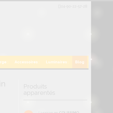
04-90-22-57-28
rge
Accessoires
Luminaires
Blog
in
Produits
apparentés
Livraison en
COLISSIMO