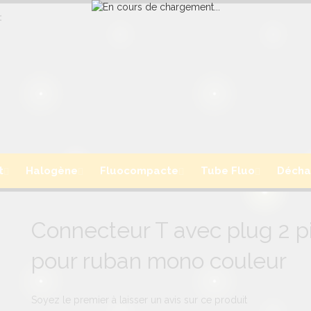
:
t
Halogène
Fluocompacte
Tube Fluo
Décha
Connecteur T avec plug 2 p
pour ruban mono couleur
Soyez le premier à laisser un avis sur ce produit