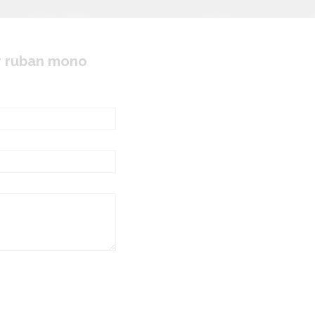
vant:
r ruban mono