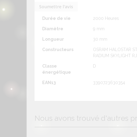
Soumettre l'avis
Flux
260 lm
Durée de vie
2000 Heures
Diamètre
9 mm
Longueur
30 mm
Constructeurs
OSRAM HALOSTAR STA
RADIUM SKYLIGHT RJ
Classe
D
énergétique
EAN13
3390723630354
Nous avons trouvé d'autres pr