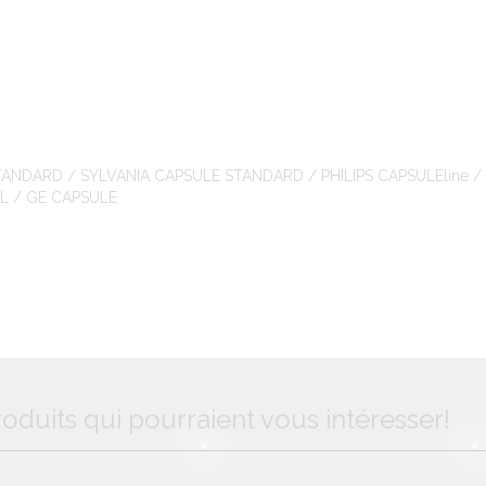
NDARD / SYLVANIA CAPSULE STANDARD / PHILIPS CAPSULEline /
L / GE CAPSULE
oduits qui pourraient vous intéresser!