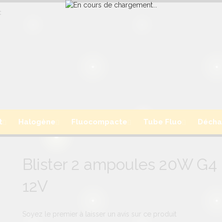
:
t
Halogène
Fluocompacte
Tube Fluo
Décha
Blister 2 ampoules 20W G4
12V
Soyez le premier à laisser un avis sur ce produit