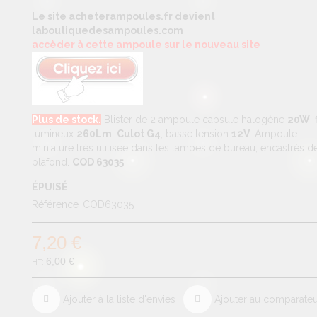
Le site acheterampoules.fr devient
laboutiquedesampoules.com
accèder à cette ampoule sur le nouveau site
Plus de stock.
Blister de 2 ampoule capsule halogène
20W
,
lumineux
260Lm
.
Culot G4
, basse tension
12V
. Ampoule
miniature très utilisée dans les lampes de bureau, encastrés d
plafond.
COD 63035
ÉPUISÉ
Référence
COD63035
7,20 €
6,00 €
Ajouter à la liste d'envies
Ajouter au comparate