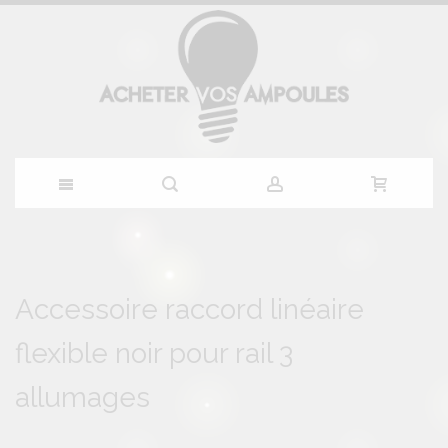
Allez
au
Skip
Skip
to
to
Accessoire raccord linéaire
contenu
the
the
end
beginning
flexible noir pour rail 3
of
of
the
the
images
images
allumages
gallery
gallery