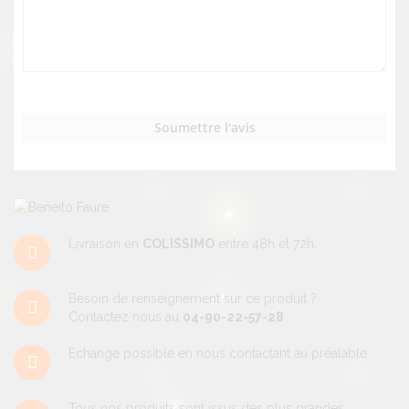
Soumettre l'avis
Livraison en
COLISSIMO
entre 48h et 72h.
Besoin de renseignement sur ce produit ?
Contactez nous au
04-90-22-57-28
Echange possible en nous contactant au préalable.
Tous nos produits sont issus des plus grandes