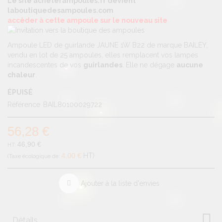
Le site acheterampoules.fr devient
laboutiquedesampoules.com
accèder à cette ampoule sur le nouveau site
Ampoule LED de guirlande JAUNE 1W B22 de marque BAILEY,
vendu en lot de 25 ampoules, elles remplacent vos lampes
incandescentes de vos
guirlandes
. Elle ne dégage
aucune
chaleur
.
ÉPUISÉ
Référence
BAIL80100029722
56,28 €
46,90 €
4,00 €
HT
Ajouter à la liste d'envies
Détails