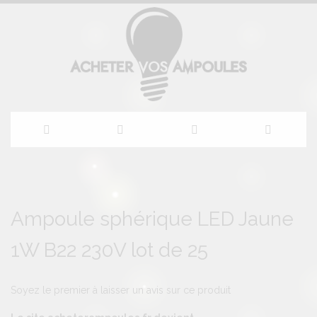
Allez
au
Skip
Skip
to
to
Ampoule sphérique LED Jaune
contenu
the
the
end
beginning
1W B22 230V lot de 25
of
of
the
the
images
images
gallery
gallery
Soyez le premier à laisser un avis sur ce produit