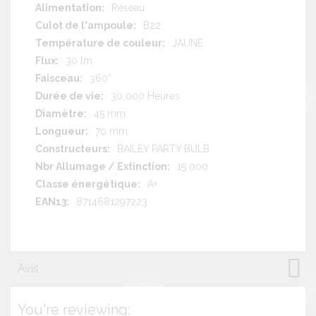
Réseau
B22
JAUNE
30 lm
360°
30 000 Heures
45 mm
70 mm
BAILEY PARTY BULB
15 000
A+
8714681297223
Avis
You're reviewing: