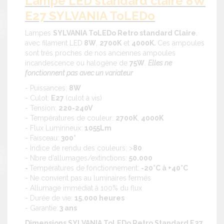
Lampe LED standard claire 8W
E27 SYLVANIA ToLEDo
Lampes
SYLVANIA ToLEDo Retro standard Claire
,
avec filament LED
8W
,
2700K
et
4000K.
Ces ampoules
sont trés proches de nos anciennes ampoules
incandescence ou halogène de
75W
.
Elles ne
fonctionnent pas avec un variateur
- Puissances:
8W
- Culot:
E27
(culot à vis)
- Tension:
220-240V
- Températures de couleur:
2700K
,
4000K
- Flux Luminneux:
1055Lm
- Faisceau:
300°
- Indice de rendu des couleurs: >
80
- Nbre d'allumages/extinctions:
50.000
-
Températures de fonctionnement:
-20°C à +40°C
- Ne convient pas au luminaires fermés
- Allumage immédiat à 100% du flux
- Durée de vie:
15.000 heures
- Garantie:
3 ans
Dimensions SYLVANIA ToLEDo Retro Standard E27