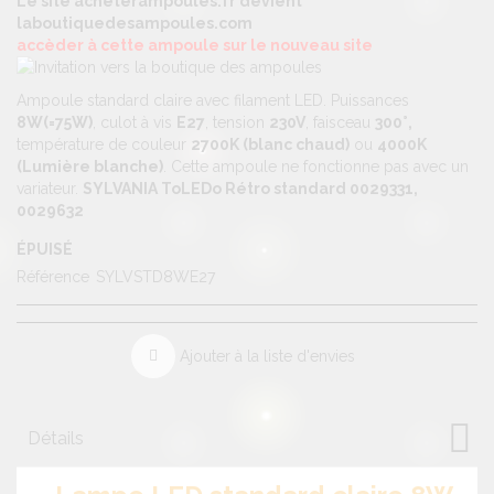
Le site acheterampoules.fr devient
laboutiquedesampoules.com
accèder à cette ampoule sur le nouveau site
Ampoule standard claire avec filament LED. Puissances
8W(=75W)
, culot à vis
E27
, tension
230V
, faisceau
300°,
température de couleur
2700K (blanc chaud)
ou
4000K
(Lumière blanche)
. Cette ampoule ne fonctionne pas avec un
variateur.
SYLVANIA ToLEDo Rétro standard 0029331,
0029632
ÉPUISÉ
Référence
SYLVSTD8WE27
Ajouter à la liste d'envies
Détails