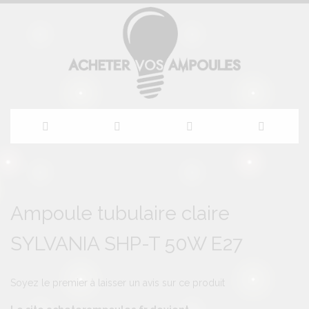
Allez
au
Skip
Skip
to
to
Ampoule tubulaire claire
contenu
the
the
end
beginning
SYLVANIA SHP-T 50W E27
of
of
the
the
images
images
gallery
gallery
Soyez le premier à laisser un avis sur ce produit