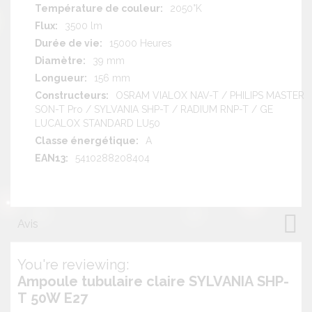
2050°K
3500 lm
15000 Heures
39 mm
156 mm
OSRAM VIALOX NAV-T / PHILIPS MASTER
SON-T Pro / SYLVANIA SHP-T / RADIUM RNP-T / GE
LUCALOX STANDARD LU50
A
5410288208404
Avis
You're reviewing:
Ampoule tubulaire claire SYLVANIA SHP-
T 50W E27