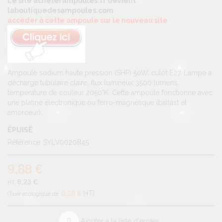
Le site acheterampoules.fr devient
laboutiquedesampoules.com
accèder à cette ampoule sur le nouveau site
Ampoule sodium haute pression (SHP) 50W, culot E27. Lampe à
décharge tubulaire claire, flux lumineux 3500 lumens,
température de couleur 2050°K. Cette ampoule fonctionne avec
une platine électronique ou ferro-magnétique (ballast et
amorceur).
ÉPUISÉ
Référence
SYLV0020845
9,88 €
8,23 €
0,20 €
HT
Ajouter à la liste d'envies