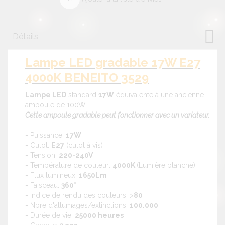
Détails
Lampe LED gradable 17W E27
4000K BENEITO 3529
Lampe LED
standard
17W
équivalente à une ancienne
ampoule de 100W.
Cette ampoule gradable peut fonctionner avec un variateur.
- Puissance:
17W
- Culot:
E27
(culot à vis)
- Tension:
220-240V
- Température de couleur:
4000K
(Lumière blanche)
- Flux lumineux:
1650Lm
- Faisceau:
360°
- Indice de rendu des couleurs: >
80
- Nbre d'allumages/extinctions:
100.000
- Durée de vie:
25000 heures