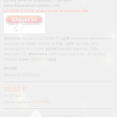
Le site acheterampoules.fr devient
laboutiquedesampoules.com
accèder à cette ampoule sur le nouveau site
Ampoule
standard LED BENEITO
17W
(remplace une ancienne
ampoule de 100W), culot à vis
E27
,
230V
, faisceau 360°,
température de couleur
4000K
(lumière blanche). Cette
ampoule LED
dimmable
peut fonctionner avec un variateur.
Garantie
3 ans
- BENEITO
3529
.
ÉPUISÉ
Référence
BENE3529
20,52 €
17,10 €
0,10 €
HT
Ajouter à la liste d'envies