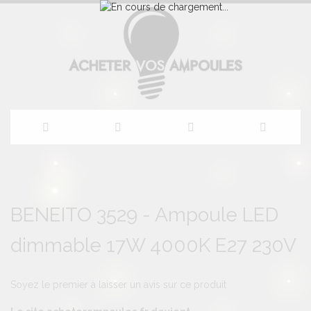
Allez
au
Skip
Skip
to
to
BENEITO 3529 - Ampoule LED
contenu
the
the
end
beginning
dimmable 17W 4000K E27 230V
of
of
the
the
images
images
gallery
gallery
Soyez le premier à laisser un avis sur ce produit