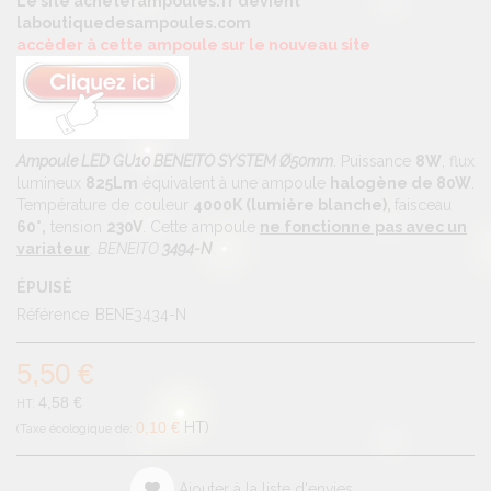
Le site acheterampoules.fr devient
laboutiquedesampoules.com
accèder à cette ampoule sur le nouveau site
Ampoule LED GU10 BENEITO SYSTEM Ø50mm
. Puissance
8W
, flux
lumineux
825Lm
équivalent à une ampoule
halogène de 80W
.
Température de couleur
4000K (lumière blanche),
faisceau
60°,
tension
230V
. Cette ampoule
ne fonctionne pas avec un
variateur
.
BENEITO
3494-N
ÉPUISÉ
Référence
BENE3434-N
5,50 €
4,58 €
0,10 €
HT
Ajouter à la liste d'envies