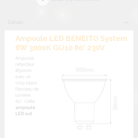
Détails
Ampoule LED BENEITO System
8W 3000K GU10 60° 230V
Ampoule
réflecteur
Ø50mm
avec un
corp blanc.
Faisceau de
lumière
60°. Cette
ampoule
LED est