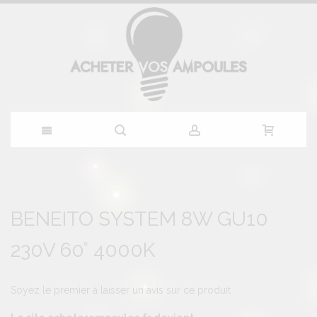
Allez
au
Skip
Skip
to
to
BENEITO SYSTEM 8W GU10
contenu
the
the
end
beginning
230V 60° 4000K
of
of
the
the
images
images
gallery
gallery
Soyez le premier à laisser un avis sur ce produit