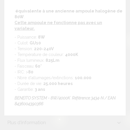
équivalente à une ancienne ampoule halogène de
80W
.
Cette ampoule ne fonctionne pas avec un
variateur.
- Puissance:
8W
- Culot:
GU10
- Tension:
220-240V
- Température de couleur:
4000K
- Flux lumineux:
825Lm
- Faisceau:
60°
- IRC: >
80
- Nbre d'allumages/extinctions:
100.000
- Durée de vie:
25.000 heures
- Garantie:
3 ans
BENEITO SYSTEM - 8W/4000K Référence 3434-N / EAN
8436004390366
Plus d'information