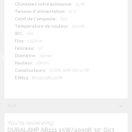
15 W
12 V
G53
4000K
<80
1250Lm
30°
111mm
48mm
DURALAMP DR111-SF
8011905843878
Avis
You're reviewing:
DURALAMP AR111 15W/4000K 30° G53