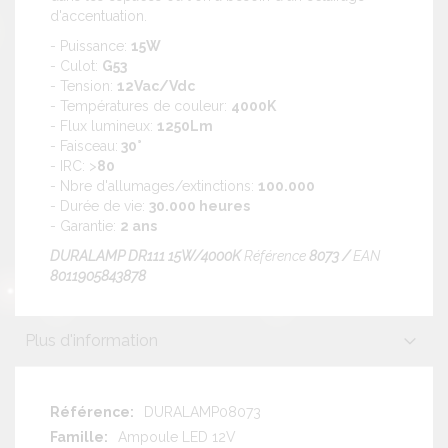
d'accentuation.
- Puissance:
15W
- Culot:
G53
- Tension:
12Vac/Vdc
- Températures de couleur:
4000K
- Flux lumineux:
1250Lm
- Faisceau:
30°
- IRC: >
80
- Nbre d'allumages/extinctions:
100.000
- Durée de vie:
30.000 heures
- Garantie:
2 ans
DURALAMP DR111 15W/4000K
Référence
8073 /
EAN
8011905843878
Plus d'information
Plus
DURALAMP08073
d'information
Ampoule LED 12V