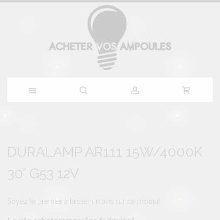
Allez
au
Skip
Skip
to
to
DURALAMP AR111 15W/4000K
contenu
the
the
end
beginning
30° G53 12V
of
of
the
the
images
images
gallery
gallery
Soyez le premier à laisser un avis sur ce produit