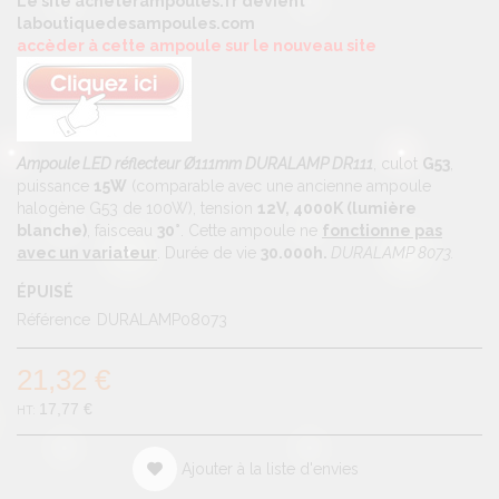
Le site acheterampoules.fr devient
laboutiquedesampoules.com
accèder à cette ampoule sur le nouveau site
Ampoule LED réflecteur Ø111mm DURALAMP DR111
, culot
G53
,
puissance
15W
(comparable avec une ancienne ampoule
halogène G53 de 100W), tension
12V,
4000K (lumière
blanche)
, faisceau
30°
. Cette ampoule ne
fonctionne pas
avec un variateur
. Durée de vie
30.000h.
DURALAMP 8073.
ÉPUISÉ
Référence
DURALAMP08073
21,32 €
17,77 €
Ajouter à la liste d'envies