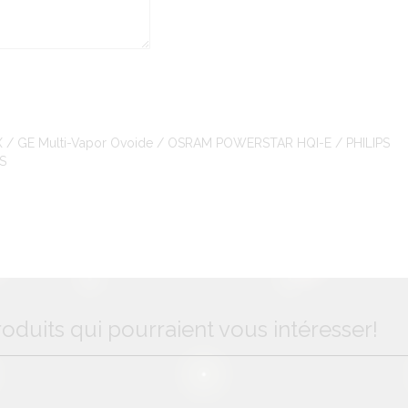
X / GE Multi-Vapor Ovoide / OSRAM POWERSTAR HQI-E / PHILIPS
S
oduits qui pourraient vous intéresser!