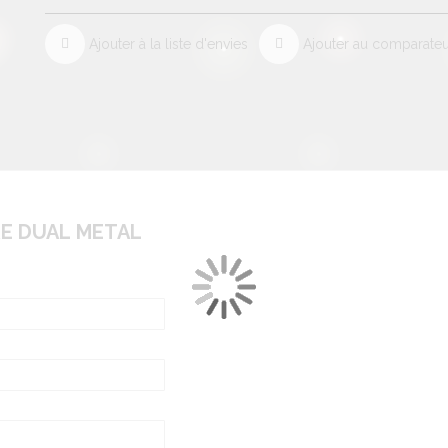
Ajouter à la liste d'envies
Ajouter au comparate
ot avec brûleur quartz
e de contrôle conçu pour leslampes à haute pression au mercure ou a
RE DUAL METAL
ge
parties de lampe chaude encas de casse
es
entièrement clos, même lorsdes essais
nous vous conseillons un 40μF