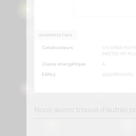
Flux
34000 lm
Durée de vie
15000 Heures
Diamètre
120 mm
Soumettre l'avis
Longueur
296 mm
Constructeurs
SYLVANIA HSI-H
MASTER HPI PLU
Classe énergétique
A
EAN13
5055788100263
Nous avons trouvé d'autres pr