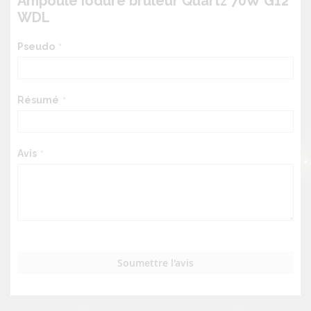
Ampoule Iodure bruleur Quartz 70W G12
WDL
Pseudo
Résumé
Avis
Soumettre l'avis