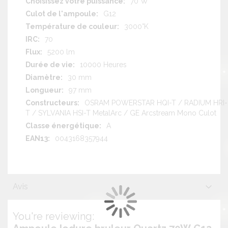
70 W
G12
3000°K
70
5200 lm
10000 Heures
30 mm
97 mm
OSRAM POWERSTAR HQI-T / RADIUM HRI-
T / SYLVANIA HSI-T MetalArc / GE Arcstream Mono Culot
A
0043168357944
Avis
You're reviewing: