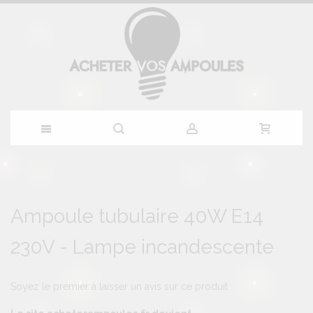
Allez
au
Skip
Skip
to
to
Ampoule tubulaire 40W E14
contenu
the
the
end
beginning
230V - Lampe incandescente
of
of
the
the
images
images
gallery
gallery
Soyez le premier à laisser un avis sur ce produit