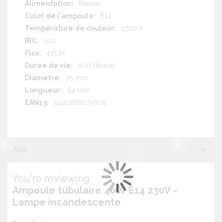
Réseau
E14
2700°K
100
415 lm
900 Heures
25 mm
84 mm
5410288073606
Avis
You're reviewing:
Ampoule tubulaire 40W E14 230V -
Lampe incandescente