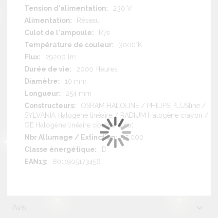
230 V
Réseau
R7s
3000°K
29200 lm
2000 Heures
10 mm
254 mm
OSRAM HALOLINE / PHILIPS PLUSline /
SYLVANIA Halogène linéaire / RADIUM Halogène crayon /
GE Halogène linéaire double culot
15 000
D
8011905173456
Avis