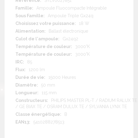
SYLV0027851
d'information
Ampoule Fluocompacte Intégrable
Ampoule Triple Gx24q
18 W
Ballast électronique
Gx24q2
3000°K
3000°K
85
1200 lm
15000 Heures
50 mm
115 mm
PHILIPS MASTER PL-T / RADIUM RALUX TE
/ GE BIAX TE / OSRAM DULUX TE / SYLVANIA LYNX TE
B
5410288278513