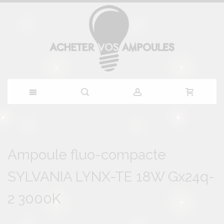
Allez
au
Skip
Skip
to
to
Ampoule fluo-compacte
contenu
the
the
end
beginning
SYLVANIA LYNX-TE 18W Gx24q-
of
of
the
the
images
images
2 3000K
gallery
gallery