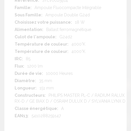
SYLV0025914
d'information
Ampoule Fluocompacte Intégrable
Ampoule Double G24d
18 W
Ballast ferromagnétique
G24d2
4000°K
4000°K
85
1200 lm
10000 Heures
35 mm
151 mm
PHILIPS MASTER PL-C / RADIUM RALUX
RX-D / GE BIAX D / OSRAM DULUX D / SYLVANIA LYNX D
A
5410288259147