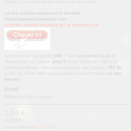
Soyez le premier à laisser un avis sur ce produit
Le site acheterampoules.fr devient
laboutiquedesampoules.com
accèder à cette ampoule sur le nouveau site
Ampoule fluo-compacte
18W
- Culot
2 broches G24d-2
-
Température de couleur
4000°K
(blanc universel) - Efficacité
lumineuse élevée - Bon indice de rendu des couleurs (
IRC 85
).
Durée de vie de cette ampoule basse consommation:
10.000
heures
ÉPUISÉ
Référence
SYLV0025914
3,84 €
3,20 €
0,20 €
HT