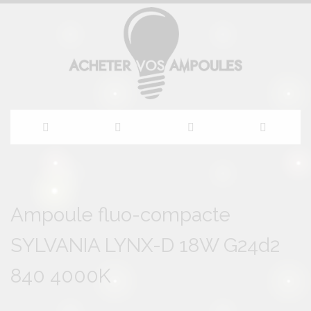
Allez
au
Skip
Skip
to
to
Ampoule fluo-compacte
contenu
the
the
end
beginning
SYLVANIA LYNX-D 18W G24d2
of
of
the
the
images
images
840 4000K
gallery
gallery