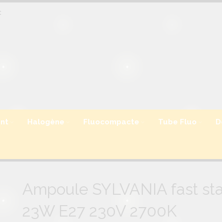
:
nt
Halogène
Fluocompacte
Tube Fluo
D
Ampoule SYLVANIA fast sta
23W E27 230V 2700K