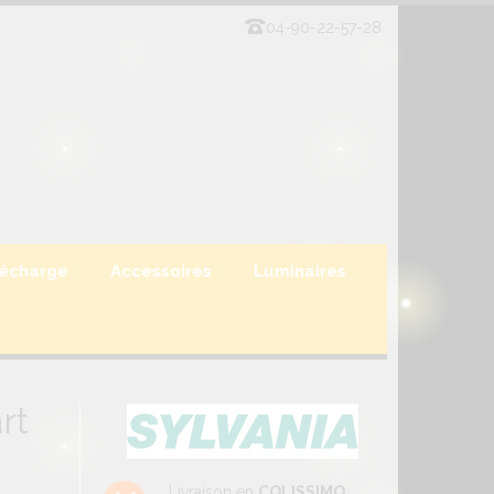
04-90-22-57-28
écharge
Accessoires
Luminaires
rt
Livraison en
COLISSIMO