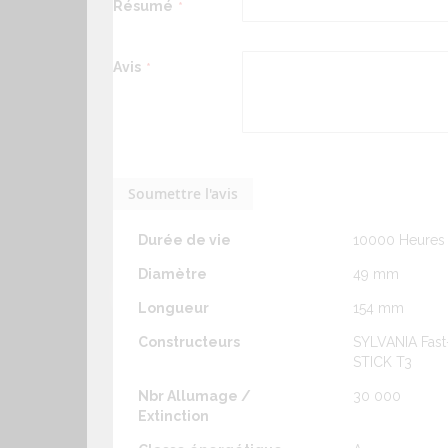
puissance
Résumé
- Bon indice de rendu des couleurs
Tension d'alimentation
230 V
- Nombre de cycles d'allumage/extinction élev
Avis
Alimentation
Réseau
- Ne contient pas de mercure liquide
Culot de l'ampoule
E27
- Classe A
Température de couleur
2700°K
IRC
80
Soumettre l'avis
Flux
1380 lm
Durée de vie
10000 Heures
Diamètre
49 mm
Longueur
154 mm
Constructeurs
SYLVANIA Fast
STICK T3
Nbr Allumage /
30 000
Extinction