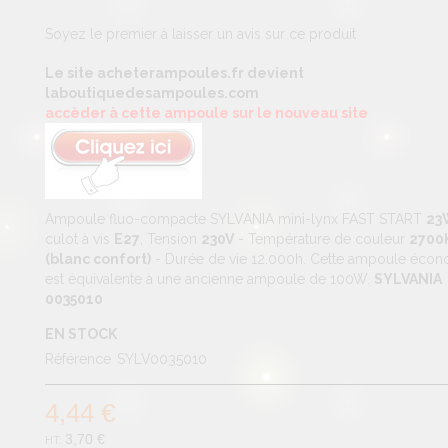
Soyez le premier à laisser un avis sur ce produit
Le site acheterampoules.fr devient
laboutiquedesampoules.com
accèder à cette ampoule sur le nouveau site
Ampoule fluo-compacte SYLVANIA mini-lynx FAST START
23
culot à vis
E27
, Tension
230V
- Température de couleur
2700
(blanc confort)
- Durée de vie 12.000h. Cette ampoule éco
est équivalente à une ancienne ampoule de 100W.
SYLVANIA
0035010
EN STOCK
Référence
SYLV0035010
4,44 €
3,70 €