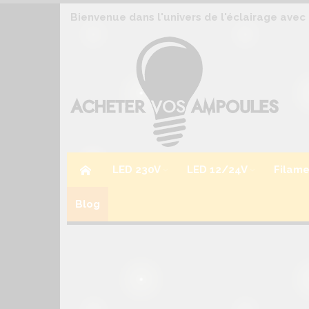
Allez
Bienvenue dans l'univers de l'éclairage avec 
au
contenu
LED 230V
LED 12/24V
Filame
Blog
Skip
Skip
to
to
the
the
end
beginning