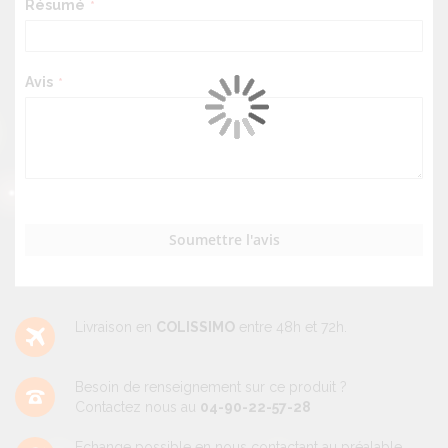
Résumé
Avis
Soumettre l'avis
Livraison en
COLISSIMO
entre 48h et 72h.
Besoin de renseignement sur ce produit ?
Contactez nous au
04-90-22-57-28
Echange possible en nous contactant au préalable.