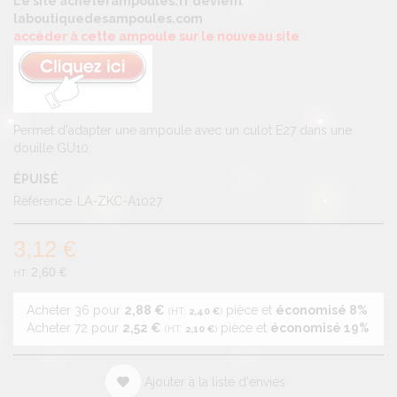
Le site acheterampoules.fr devient
laboutiquedesampoules.com
accèder à cette ampoule sur le nouveau site
Permet d'adapter une ampoule avec un culot E27 dans une
douille GU10.
ÉPUISÉ
Référence
LA-ZKC-A1027
3,12 €
2,60 €
Acheter 36 pour
2,88 €
pièce et
économisé
8
%
2,40 €
Acheter 72 pour
2,52 €
pièce et
économisé
19
%
2,10 €
Ajouter à la liste d'envies